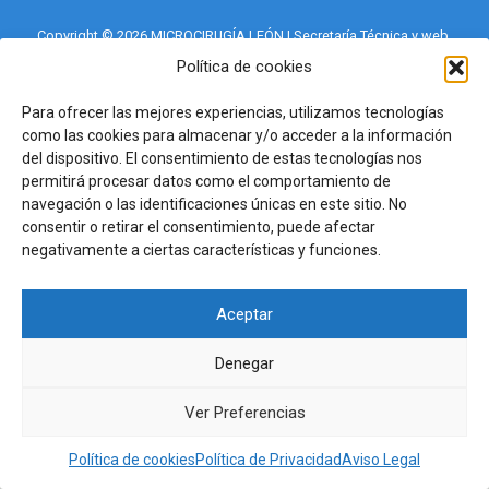
Copyright © 2026 MICROCIRUGÍA LEÓN | Secretaría Técnica y web
Menycep
Política de cookies
secretaria@secretariatecnica.es
697.44.90.43
Para ofrecer las mejores experiencias, utilizamos tecnologías
Política de Privacidad
como las cookies para almacenar y/o acceder a la información
Aviso Legal
del dispositivo. El consentimiento de estas tecnologías nos
Política de cookies (UE)
permitirá procesar datos como el comportamiento de
navegación o las identificaciones únicas en este sitio. No
consentir o retirar el consentimiento, puede afectar
negativamente a ciertas características y funciones.
Aceptar
Denegar
Ver Preferencias
Política de cookies
Política de Privacidad
Aviso Legal