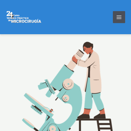
Ir
al
contenido
Accede a tu área de alumno