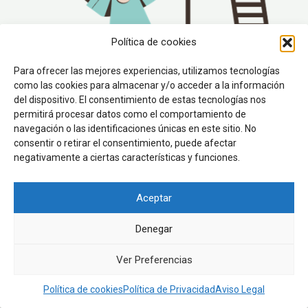
Política de cookies
Para ofrecer las mejores experiencias, utilizamos tecnologías
como las cookies para almacenar y/o acceder a la información
del dispositivo. El consentimiento de estas tecnologías nos
permitirá procesar datos como el comportamiento de
24 CURSO TEÓRICO PRÁCTICO DE MICROCIRUGÍA
navegación o las identificaciones únicas en este sitio. No
consentir o retirar el consentimiento, puede afectar
Copyright © 2026 MICROCIRUGÍA LEÓN | Secretaría Técnica y web
negativamente a ciertas características y funciones.
Menycep
secretaria@secretariatecnica.es
697.44.90.43
Aceptar
Política de Privacidad
Aviso Legal
Denegar
Política de cookies (UE)
Ver Preferencias
Política de cookies
Política de Privacidad
Aviso Legal